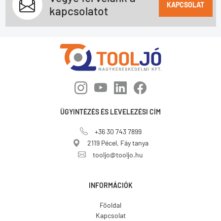
KAPCSOLAT
kapcsolatot
ÜGYINTÉZÉS ÉS LEVELEZÉSI CÍM
+36 30 743 7899
2119 Pécel, Fáy tanya
tooljo@tooljo.hu
INFORMÁCIÓK
Főoldal
Kapcsolat