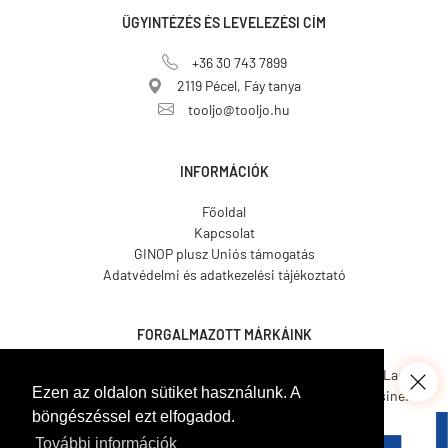
ÜGYINTÉZÉS ÉS LEVELEZÉSI CÍM
+36 30 743 7899
2119 Pécel, Fáy tanya
tooljo@tooljo.hu
INFORMÁCIÓK
Főoldal
Kapcsolat
GINOP plusz Uniós támogatás
Adatvédelmi és adatkezelési tájékoztató
FORGALMAZOTT MÁRKÁINK
Asgard.
CO.ME.
CosmosLac.
Ezen az oldalon sütiket használunk. A
Coverit.
Hemmax.
Pava Resine.
böngészéssel ezt elfogadod.
Tecnover.
Walled.
Venetian Tools.
Gamma Pennelli.
Italcover.
További információk