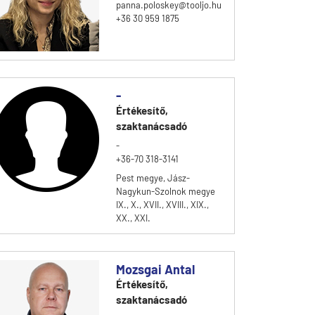
panna.poloskey@tooljo.hu
+36 30 959 1875
-
Értékesítő,
szaktanácsadó
-
+36-70 318-3141
Pest megye, Jász-
Nagykun-Szolnok megye
IX., X., XVII., XVIII., XIX.,
XX., XXI.
Mozsgai Antal
Értékesítő,
szaktanácsadó