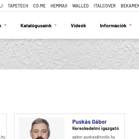
LI
TAPETECH
CO.ME
HEMMAX
WALLED
ITALCOVER
BEKAME
k
Katalógusaink
Videók
Információk
Puskás Gábor
Kereskedelmi igazgató
.hu
gabor.puskas@tooljo.hu