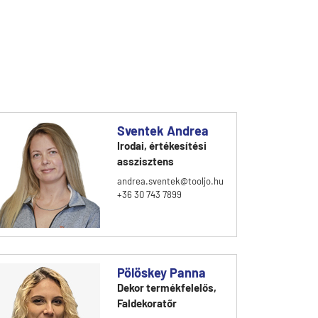
Sventek Andrea
Irodai, értékesítési
asszisztens
andrea.sventek@tooljo.hu
+36 30 743 7899
Pölöskey Panna
Dekor termékfelelős,
Faldekoratőr