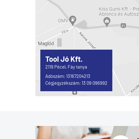
Tool Jó Kft.
2119 Pécel, Fáy tanya
Adószám: 13167204213
Cégjegyzékszám: 13 09 096992