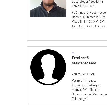
zoltan.fodor@tooljo.hu
+36 30 592-5122
Fejér megye, Pest megye,
Bács-Kiskun megyeII., IV.,
VII., VIII., IX., X., XIV., XV.,
XVI., XVII., XVIII., XIX., XXII
-
Értékesítő,
szaktanácsadó
-
+36-20-260-8497
Veszprém megye,
Komárom-Esztergom
megye, Győr-Moson-
Sopron megye, Vas megye
Zala megye