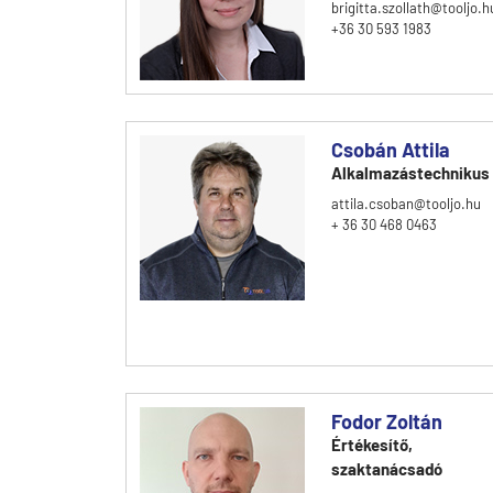
brigitta.szollath@tooljo.h
+36 30 593 1983
Csobán Attila
Alkalmazástechnikus
attila.csoban@tooljo.hu
+ 36 30 468 0463
Fodor Zoltán
Értékesítő,
szaktanácsadó