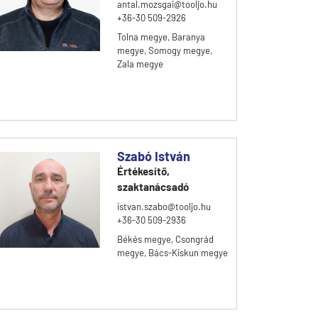
antal.mozsgai@tooljo.hu
+36-30 509-2926
Tolna megye, Baranya
megye, Somogy megye,
Zala megye
Szabó István
Értékesítő,
szaktanácsadó
istvan.szabo@tooljo.hu
+36-30 509-2936
Békés megye, Csongrád
megye, Bács-Kiskun megye