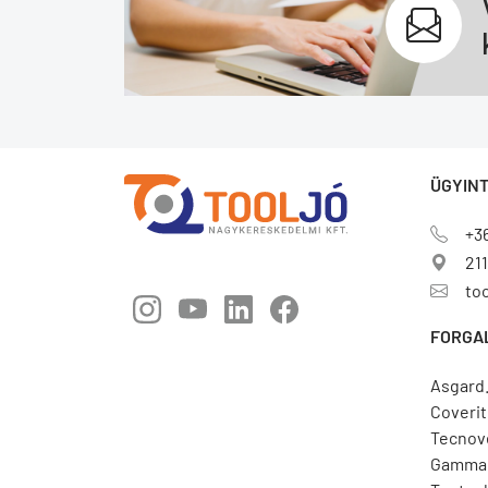
ÜGYINT
+3
211
to
FORGA
Asgard
Coverit
Tecnov
Gamma 