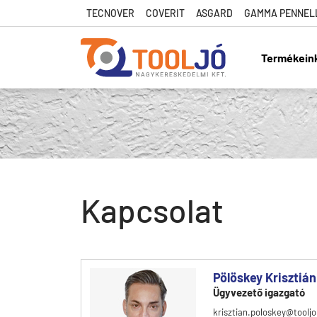
TECNOVER
COVERIT
ASGARD
GAMMA PENNEL
Termékein
Tool Jó
Kapcsolat
Pölöskey Krisztián
Ügyvezető igazgató
krisztian.poloskey@tooljo