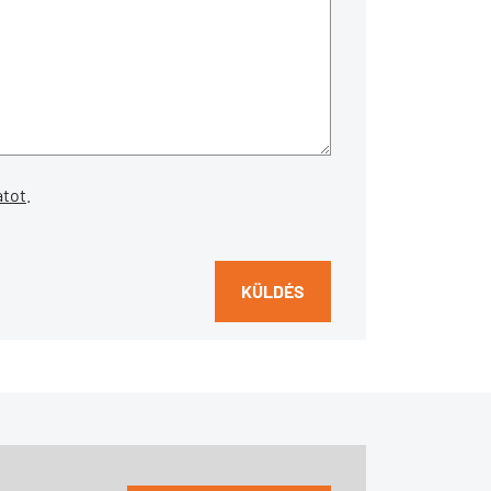
atot
.
KÜLDÉS