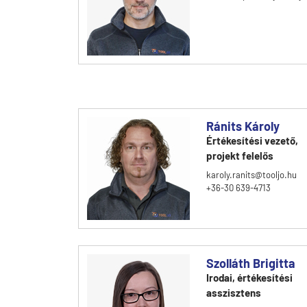
Ránits Károly
Értékesítési vezető,
projekt felelős
karoly.ranits@tooljo.hu
+36-30 639-4713
Szolláth Brigitta
Irodai, értékesítési
asszisztens