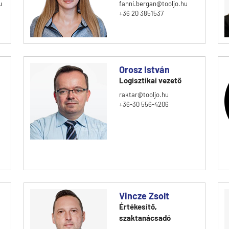
u
fanni.bergan@tooljo.hu
+36 20 3851537
Orosz István
Logisztikai vezető
raktar@tooljo.hu
+36-30 556-4206
Vincze Zsolt
Értékesítő,
szaktanácsadó