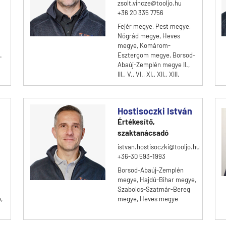
zsolt.vincze@tooljo.hu
+36 20 335 7756
Fejér megye, Pest megye,
Nógrád megye, Heves
megye, Komárom-
.
Esztergom megye, Borsod-
Abaúj-Zemplén megye II.,
III., V., VI., XI., XII., XIII.
Hostisoczki István
Értékesítő,
szaktanácsadó
istvan.hostisoczki@tooljo.hu
+36-30 593-1993
Borsod-Abaúj-Zemplén
megye, Hajdú-Bihar megye,
Szabolcs-Szatmár-Bereg
,
megye, Heves megye