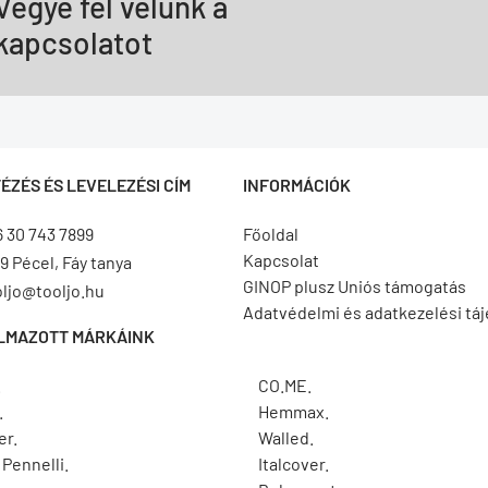
Vegye fel velünk a
kapcsolatot
ÉZÉS ÉS LEVELEZÉSI CÍM
INFORMÁCIÓK
6 30 743 7899
Főoldal
Kapcsolat
9 Pécel, Fáy tanya
GINOP plusz Uniós támogatás
oljo@tooljo.hu
Adatvédelmi és adatkezelési tá
LMAZOTT MÁRKÁINK
.
CO.ME.
.
Hemmax.
er.
Walled.
Pennelli.
Italcover.