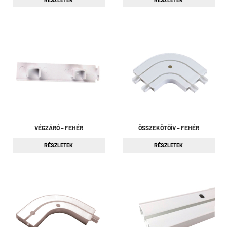
VÉGZÁRÓ – FEHÉR
ÖSSZEKÖTŐÍV – FEHÉR
RÉSZLETEK
RÉSZLETEK