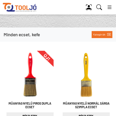
Tool Jó
Minden ecset, kefe
Kategóriák
MŰANYAG NYELŰ PIROS DUPLA
MŰANYAG NYELŰ NORMÁL SÁRGA
ECSET
SZIMPLA ECSET
RÉSZLETEK
RÉSZLETEK