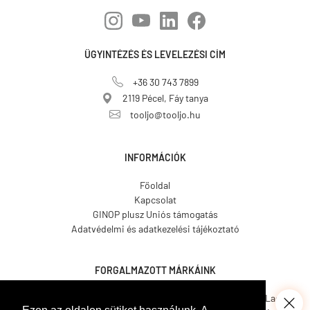
ÜGYINTÉZÉS ÉS LEVELEZÉSI CÍM
+36 30 743 7899
2119 Pécel, Fáy tanya
tooljo@tooljo.hu
INFORMÁCIÓK
Főoldal
Kapcsolat
GINOP plusz Uniós támogatás
Adatvédelmi és adatkezelési tájékoztató
FORGALMAZOTT MÁRKÁINK
Asgard.
CO.ME.
CosmosLac.