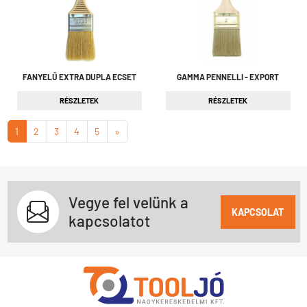
FANYELŰ EXTRA DUPLA ECSET
GAMMA PENNELLI - EXPORT
RÉSZLETEK
RÉSZLETEK
1
2
3
4
5
»
Vegye fel velünk a
KAPCSOLAT
kapcsolatot