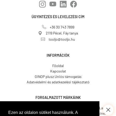
ÜGYINTÉZÉS ÉS LEVELEZÉSI CÍM
+36 30 743 7899
2119 Pécel, Fáy tanya
tooljo@tooljo.hu
INFORMÁCIÓK
Főoldal
Kapcsolat
GINOP plusz Uniós támogatás
Adatvédelmi és adatkezelési tájékoztató
FORGALMAZOTT MÁRKÁINK
Asgard.
CO.ME.
CosmosLac.
Ezen az oldalon sütiket használunk. A
Coverit.
Hemmax.
Pava Resine.