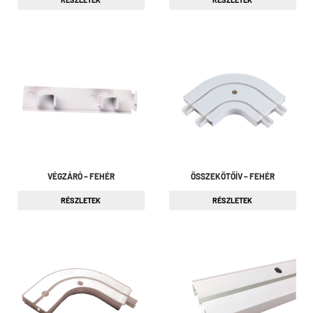
VÉGZÁRÓ – FEHÉR
ÖSSZEKÖTŐÍV – FEHÉR
RÉSZLETEK
RÉSZLETEK