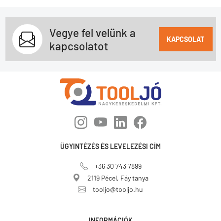
Vegye fel velünk a
KAPCSOLAT
kapcsolatot
ÜGYINTÉZÉS ÉS LEVELEZÉSI CÍM
+36 30 743 7899
2119 Pécel, Fáy tanya
tooljo@tooljo.hu
INFORMÁCIÓK