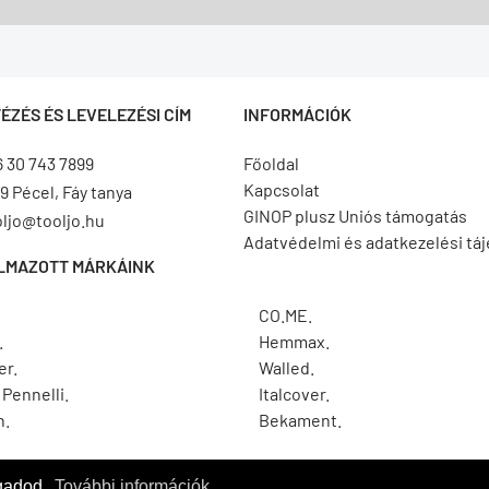
ÉZÉS ÉS LEVELEZÉSI CÍM
INFORMÁCIÓK
6 30 743 7899
Főoldal
Kapcsolat
9 Pécel, Fáy tanya
GINOP plusz Uniós támogatás
oljo@tooljo.hu
Adatvédelmi és adatkezelési tá
LMAZOTT MÁRKÁINK
.
CO.ME.
.
Hemmax.
er.
Walled.
Pennelli.
Italcover.
h.
Bekament.
ogadod.
További információk