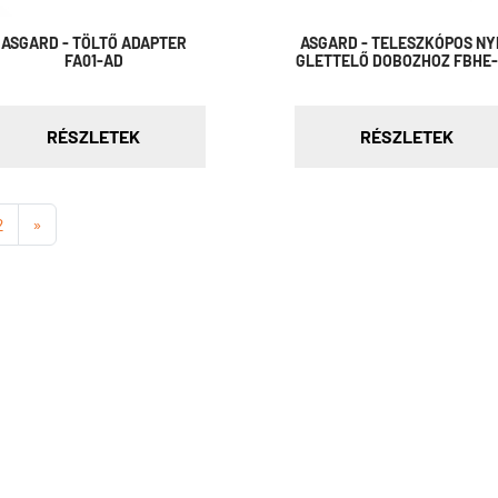
ASGARD - TÖLTŐ ADAPTER
ASGARD - TELESZKÓPOS NY
FA01-AD
GLETTELŐ DOBOZHOZ FBHE
RÉSZLETEK
RÉSZLETEK
2
»