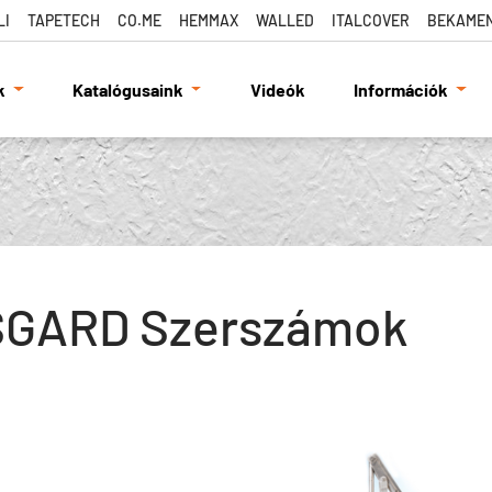
LI
TAPETECH
CO.ME
HEMMAX
WALLED
ITALCOVER
BEKAME
k
Katalógusaink
Videók
Információk
SGARD Szerszámok