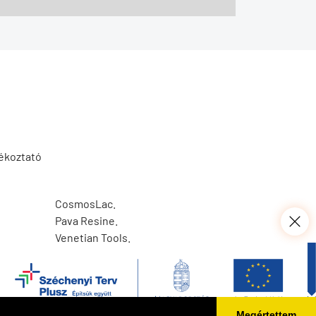
jékoztató
CosmosLac.
Pava Resine.
Venetian Tools.
Deutsche Web GmbH.
|
Seo Tools Kft.
Megértettem