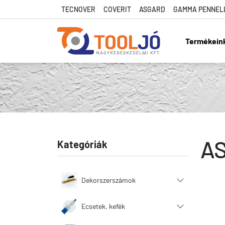
TECNOVER
COVERIT
ASGARD
GAMMA PENNEL
Termékein
Tool Jó
A
Kategóriák
Dekorszerszámok
Ecsetek, kefék