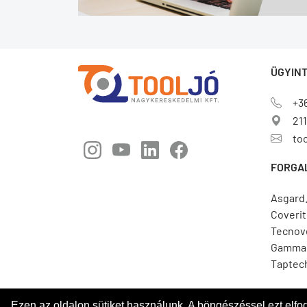
ÜGYINT
+3
211
to
FORGA
Asgard
Coverit
Tecnov
Gamma 
Taptec
Ezen az oldalon sütiket használunk. A böngészéssel ezt elf
© 2026. Minden jog fenntartva! |
Tool Jó Kft.