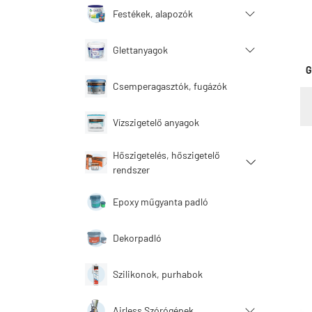
Festékek, alapozók
Glettanyagok
G
Csemperagasztók, fugázók
Vízszigetelő anyagok
Hőszigetelés, hőszigetelő
rendszer
Epoxy műgyanta padló
Dekorpadló
Szilikonok, purhabok
Airless Szórógépek