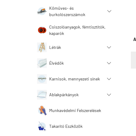
Kőműves- és
burkolószerszámok
Csiszolóanyagok, fémtisztítók,
kaparók
A
Létrák
Élvédők
Karnisok, mennyezeti sínek
Ablakpárkányok
Munkavédelmi Felszerelések
Takarító Eszközök