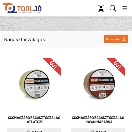
Tool Jó
Ragasztószalagok
Kategóriák
CSOMAGZÁRÓ RAGASZTÓSZALAG
CSOMAGZÁRÓ RAGASZTÓSZALAG
- ÁTLÁTSZÓ
- HAVANNABARNA
RÉSZLETEK
RÉSZLETEK