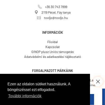
+36 30 743 7899
2119 Pécel, Fáy tanya
tooljo@tooljo.hu
INFORMÁCIÓK
Főoldal
Kapcsolat
GINOP plusz Uniós támogatás
Adatvédelmi és adatkezelési tájékoztató
FORGALMAZOTT MÁRKÁINK
Asgard.
CO.ME.
CosmosLac.
Ezen az oldalon sütiket használunk. A
Coverit.
Hemmax.
Pava Resine.
böngészéssel ezt elfogadod.
Tecnover.
Walled.
Venetian Tools.
Gamma Pennelli.
Italcover.
További információk
Taptech.
Bekament.