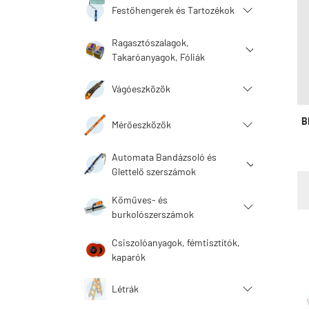
Festőhengerek és Tartozékok
Ragasztószalagok,
Takaróanyagok, Fóliák
Vágóeszközök
B
Mérőeszközök
Automata Bandázsoló és
Glettelő szerszámok
Kőműves- és
burkolószerszámok
Csiszolóanyagok, fémtisztítók,
kaparók
Létrák