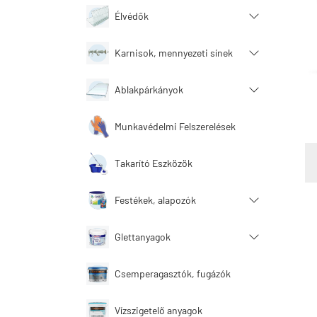
Élvédők
Karnisok, mennyezeti sínek
Ablakpárkányok
Munkavédelmi Felszerelések
Takarító Eszközök
Festékek, alapozók
Glettanyagok
Csemperagasztók, fugázók
Vízszigetelő anyagok