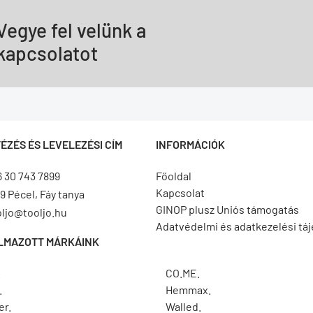
Vegye fel velünk a
kapcsolatot
ÉZÉS ÉS LEVELEZÉSI CÍM
INFORMÁCIÓK
6 30 743 7899
Főoldal
Kapcsolat
9 Pécel, Fáy tanya
GINOP plusz Uniós támogatás
oljo@tooljo.hu
Adatvédelmi és adatkezelési tá
LMAZOTT MÁRKÁINK
.
CO.ME.
.
Hemmax.
er.
Walled.