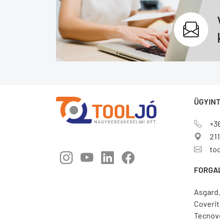
ÜGYINT
+3
211
to
FORGA
Asgard
Coverit
Tecnov