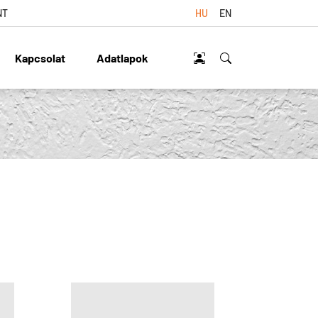
NT
HU
EN
Kapcsolat
Adatlapok