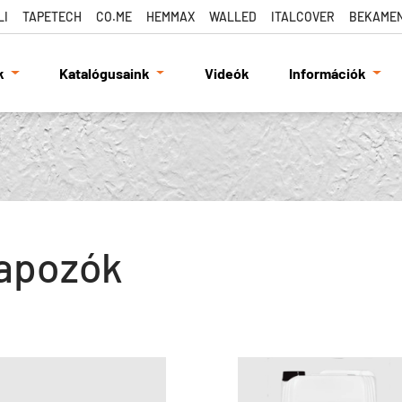
LI
TAPETECH
CO.ME
HEMMAX
WALLED
ITALCOVER
BEKAME
k
Katalógusaink
Videók
Információk
apozók