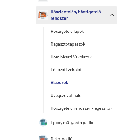
Hőszigetelés, hőszigetelő
rendszer
Hőszigetelő lapok
Ragasztótapaszok
Homlokzati Vakolatok
Lábazati vakolat
Alapozók
Üvegszövet háló
Hőszigetelő rendszer kiegészítők
Epoxy műgyanta padló
Dekorpadló