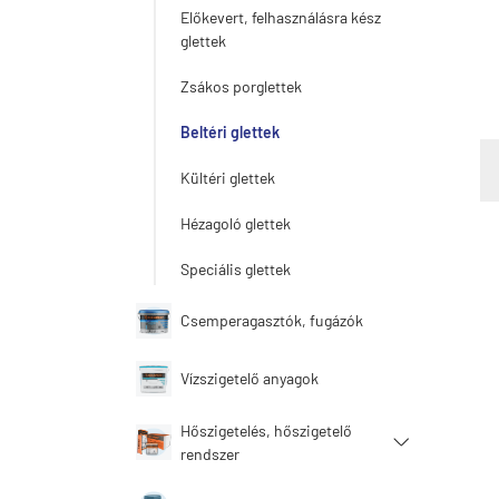
Előkevert, felhasználásra kész
glettek
Zsákos porglettek
Beltéri glettek
Kültéri glettek
Hézagoló glettek
Speciális glettek
Csemperagasztók, fugázók
Vízszigetelő anyagok
Hőszigetelés, hőszigetelő
rendszer