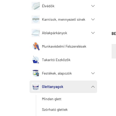
Élvédők
Karnisok, mennyezeti sínek
Ablakpárkányok
BE
Munkavédelmi Felszerelések
Takarító Eszközök
Festékek, alapozók
Glettanyagok
Minden glett
Szórható glettek