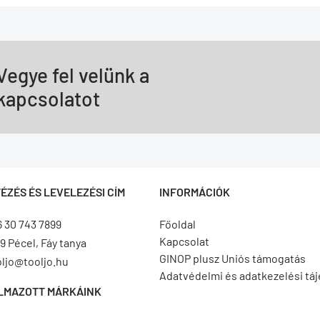
Vegye fel velünk a
kapcsolatot
ÉZÉS ÉS LEVELEZÉSI CÍM
INFORMÁCIÓK
6 30 743 7899
Főoldal
Kapcsolat
9 Pécel, Fáy tanya
GINOP plusz Uniós támogatás
oljo@tooljo.hu
Adatvédelmi és adatkezelési tá
LMAZOTT MÁRKÁINK