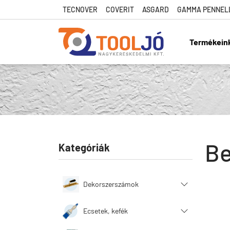
TECNOVER
COVERIT
ASGARD
GAMMA PENNEL
Termékein
Tool Jó
Be
Kategóriák
Dekorszerszámok
Ecsetek, kefék