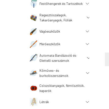
Festőhengerek és Tartozékok
Ragasztószalagok,
Takaróanyagok, Fóliák
Vágóeszközök
Mérőeszközök
Automata Bandázsoló és
Glettelő szerszámok
Kőműves- és
burkolószerszámok
Csiszolóanyagok, fémtisztítók,
kaparók
Létrák