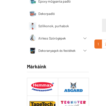
Epoxy műgyanta padló
Dekorpadló
Szilikonok, purhabok
Airless Szórógépek
1
Dekoranyagok és festékek
Márkáink