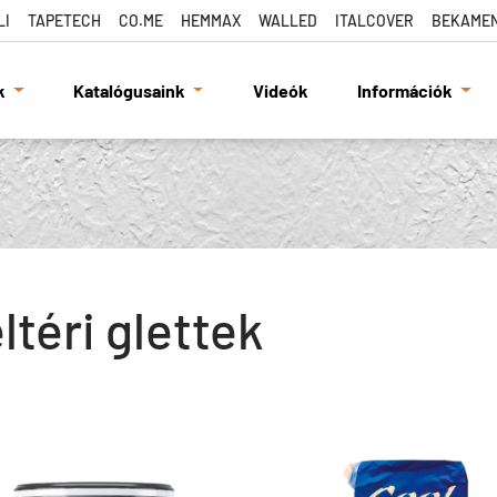
LI
TAPETECH
CO.ME
HEMMAX
WALLED
ITALCOVER
BEKAME
k
Katalógusaink
Videók
Információk
ltéri glettek