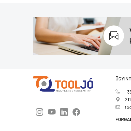
ÜGYINT
+3
211
to
FORGA