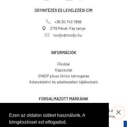
ÜGYINTÉZÉS ÉS LEVELEZÉSI CÍM
+36 30 743 7899
2119 Pécel, Fáy tanya
tooljo@tooljo.hu
INFORMÁCIÓK
Főoldal
Kapcsolat
GINOP plusz Uniós támogatás
Adatvédelmi és adatkezelési tájékoztató
FORGALMAZOTT MÁRKÁINK
Asgard.
CO.ME.
CosmosLac.
Ezen az oldalon sütiket használunk. A
Coverit.
Hemmax.
Pava Resine.
böngészéssel ezt elfogadod.
Tecnover.
Walled.
Venetian Tools.