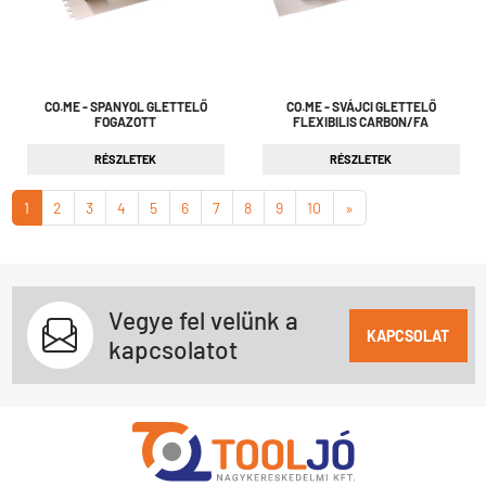
CO.ME - SPANYOL GLETTELŐ
CO.ME - SVÁJCI GLETTELŐ
FOGAZOTT
FLEXIBILIS CARBON/FA
RÉSZLETEK
RÉSZLETEK
1
2
3
4
5
6
7
8
9
10
»
Vegye fel velünk a
KAPCSOLAT
kapcsolatot