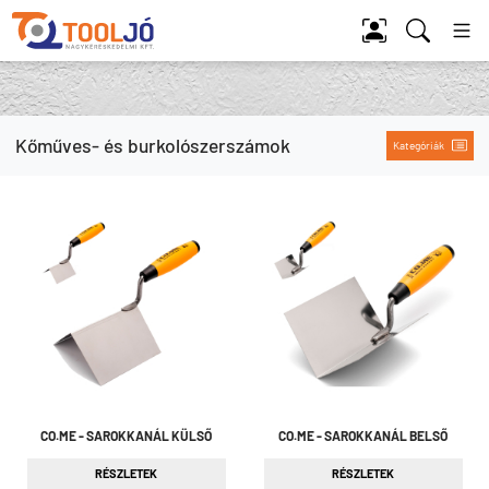
Tool Jó
Kőműves- és burkolószerszámok
Kategóriák
CO.ME - SAROKKANÁL KÜLSŐ
CO.ME - SAROKKANÁL BELSŐ
RÉSZLETEK
RÉSZLETEK