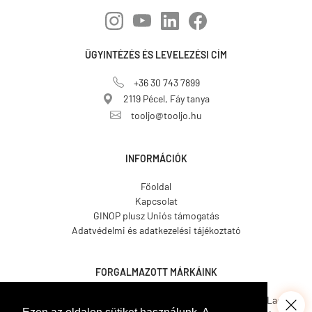
ÜGYINTÉZÉS ÉS LEVELEZÉSI CÍM
+36 30 743 7899
2119 Pécel, Fáy tanya
tooljo@tooljo.hu
INFORMÁCIÓK
Főoldal
Kapcsolat
GINOP plusz Uniós támogatás
Adatvédelmi és adatkezelési tájékoztató
FORGALMAZOTT MÁRKÁINK
Asgard.
CO.ME.
CosmosLac.