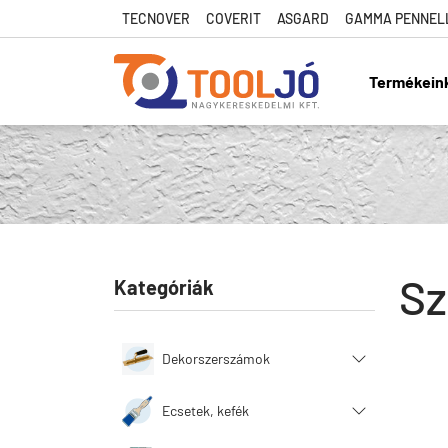
TECNOVER
COVERIT
ASGARD
GAMMA PENNEL
Termékein
Tool Jó
Sz
Kategóriák
Dekorszerszámok
Ecsetek, kefék