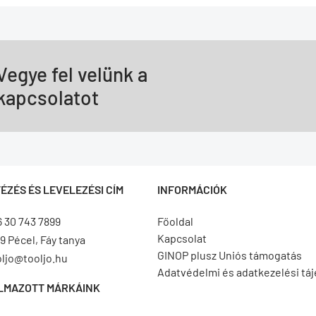
Vegye fel velünk a
kapcsolatot
ÉZÉS ÉS LEVELEZÉSI CÍM
INFORMÁCIÓK
6 30 743 7899
Főoldal
Kapcsolat
9 Pécel, Fáy tanya
GINOP plusz Uniós támogatás
oljo@tooljo.hu
Adatvédelmi és adatkezelési tá
LMAZOTT MÁRKÁINK