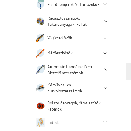
Festőhengerek és Tartozékok
Ragasztószalagok,
Takaróanyagok, Fóliák
Vágóeszközök
Mérőeszközök
Automata Bandázsoló és
Glettelő szerszámok
Kőműves- és
burkolószerszámok
Csiszolóanyagok, fémtisztítók,
kaparók
Létrák