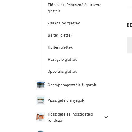
Előkevert, felhasználásra kész
glettek
Zsákos porglettek
BE
Beltéri glettek
Kültéri glettek
Hézagoló glettek
Speciális glettek
Csemperagasztók, fugázók
Vízszigetelő anyagok
Hőszigetelés, hőszigetelő
rendszer