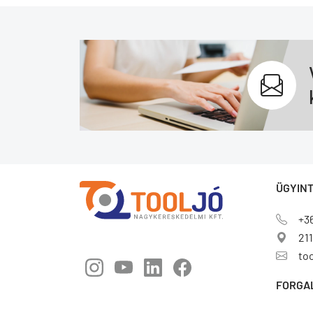
ÜGYINT
+3
211
to
FORGA