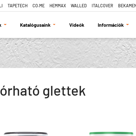
LI
TAPETECH
CO.ME
HEMMAX
WALLED
ITALCOVER
BEKAME
k
Katalógusaink
Videók
Információk
órható glettek