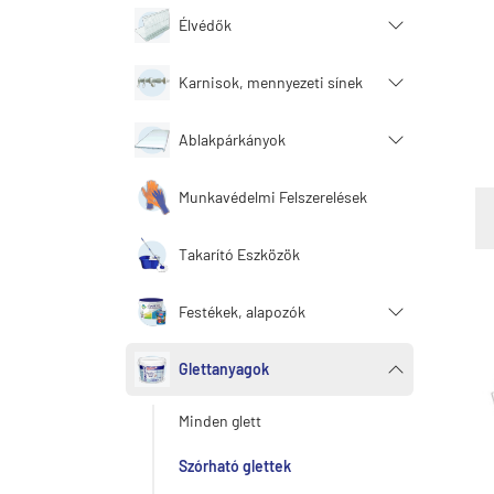
Élvédők
Karnisok, mennyezeti sínek
Ablakpárkányok
Munkavédelmi Felszerelések
Takarító Eszközök
Festékek, alapozók
Glettanyagok
Minden glett
Szórható glettek