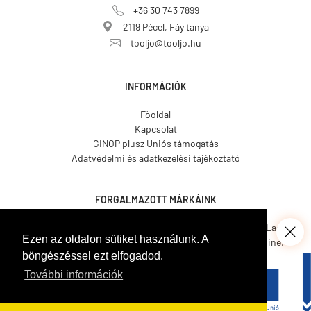
+36 30 743 7899
2119 Pécel, Fáy tanya
tooljo@tooljo.hu
INFORMÁCIÓK
Főoldal
Kapcsolat
GINOP plusz Uniós támogatás
Adatvédelmi és adatkezelési tájékoztató
FORGALMAZOTT MÁRKÁINK
Asgard.
CO.ME.
CosmosLac.
Ezen az oldalon sütiket használunk. A
Coverit.
Hemmax.
Pava Resine.
böngészéssel ezt elfogadod.
Tecnover.
Walled.
Venetian Tools.
Gamma Pennelli.
Italcover.
További információk
Taptech.
Bekament.