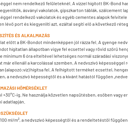
éggel nem rendelkező felületeknél. A vízzel hígított BK-Bond ha
iegyenlítők, ásványi vakolatok, gipszkarton táblák, szálcement la
éggel rendelkező vakolatok és egyéb cementes alapok felvitele s
en lévő port és kiegyenlíti azt, ezáltal segíti elő a következő rét
SZÍTÉS ÉS ALKALMAZÁS
lat előtt a BK-Bondot mindenképpen jól rázza fel. A gyenge nedv
ot hígítatlan állapotban vigye fel ecsettel vagy rövid szőrű hen
le minimum 6 óra elteltével lehetséges normál száradási viszonyok
t már ellenáll a karcolással szemben. A nedvszívó képességgel r
n (alapozó:víz) hígítsa fel. A felhígított terméket ecsettel, henger
en, a nedvszívó képességtől és a kívánt hatástól függően „nedves
MAZÁSI HŐMÉRSÉKLET
ól +30°C-ig. Ne használja közvetlen napsütésben, esőben vagy e
i adatlapján.
SZÜKSÉGLET
-100 ml/m², a nedvszívó képességtől és a rendeltetéstől függően