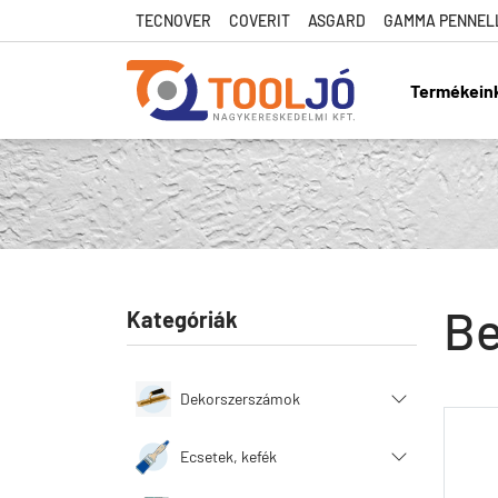
TECNOVER
COVERIT
ASGARD
GAMMA PENNEL
Termékein
Tool Jó
Be
Kategóriák
Dekorszerszámok
Ecsetek, kefék