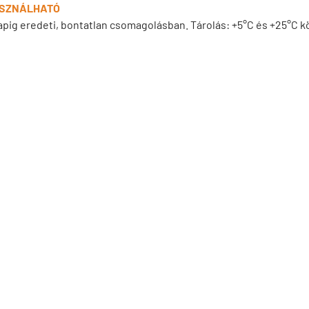
SZNÁLHATÓ
apig eredeti, bontatlan csomagolásban. Tárolás: +5°C és +25°C k