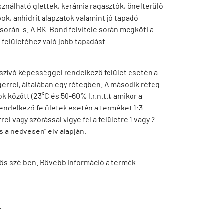
sználható glettek, kerámia ragasztók, önelterülő
pok, anhidrit alapzatok valamint jó tapadó
orán is. A BK-Bond felvitele során megköti a
eg felületéhez való jobb tapadást.
szívó képességgel rendelkező felület esetén a
gerrel, általában egy rétegben. A második réteg
 között (23°C és 50-60% l.r.n.t.), amikor a
endelkező felületek esetén a terméket 1:3
rel vagy szórással vigye fel a felületre 1 vagy 2
 a nedvesen” elv alapján.
rős szélben. Bővebb információ a termék
.