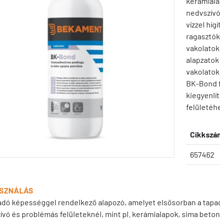
kerámiala
nedvszívó
vízzel hí
ragasztók,
vakolatok,
alapzatok
vakolatok
BK-Bond f
kiegyenlít
felületéhe
Cikkszá
657462
SZNÁLÁS
adó képességgel rendelkező alapozó, amelyet elsősorban a tapad
ívó és problémás felületeknél, mint pl. kerámialapok, sima beton