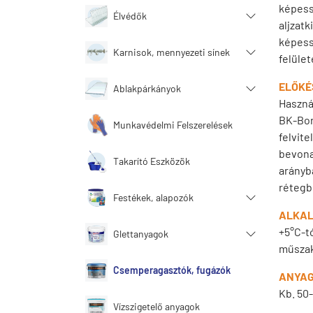
képess
Élvédők
aljzatk
képess
Karnisok, mennyezeti sínek
felület
ELŐKÉ
Ablakpárkányok
Haszná
BK-Bond
Munkavédelmi Felszerelések
felvite
bevona
Takarító Eszközök
arányba
rétegb
Festékek, alapozók
ALKAL
+5°C-t
Glettanyagok
műszak
Csemperagasztók, fugázók
ANYAG
Kb. 50
Vízszigetelő anyagok