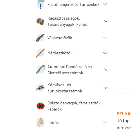
Festőhengerek és Tartozékok
Ragasztószalagok,
Takaróanyagok, Fóliák
Vágóeszközök
Mérőeszközök
Automata Bandázsoló és
Glettelő szerszámok
Kőműves- és
burkolószerszámok
Csiszolóanyagok, fémtisztítók,
kaparók
FELHA
Jó tap
Létrák
nedvsz