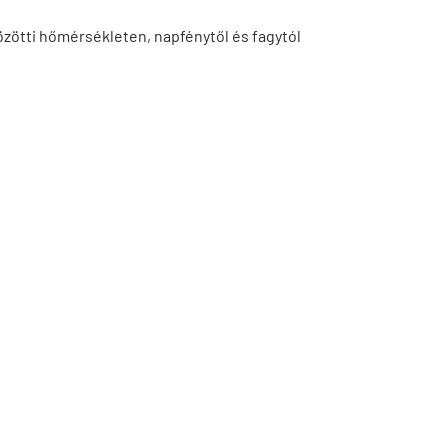
özötti hőmérsékleten, napfénytől és fagytól