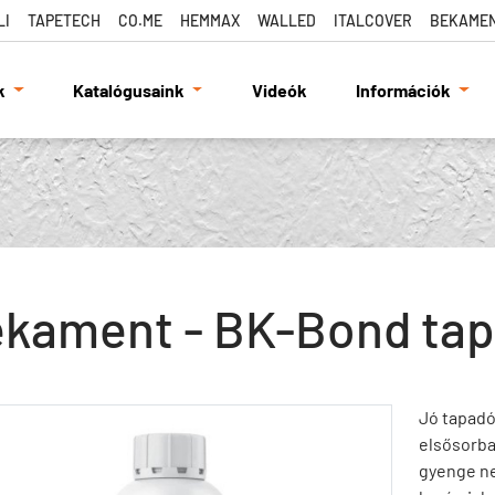
LI
TAPETECH
CO.ME
HEMMAX
WALLED
ITALCOVER
BEKAME
k
Katalógusaink
Videók
Információk
kament - BK-Bond tap
Jó tapadó
elsősorba
gyenge ne