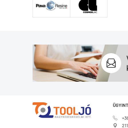
ÜGYINT
+3
211