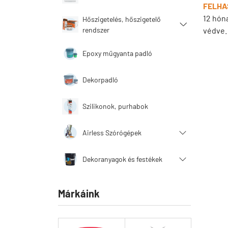
FELHA
12 hón
Hőszigetelés, hőszigetelő
rendszer
védve.
Epoxy műgyanta padló
Dekorpadló
Szilikonok, purhabok
Airless Szórógépek
Dekoranyagok és festékek
Márkáink