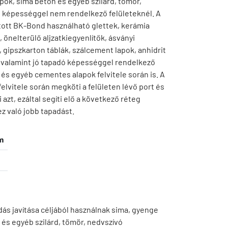
pok, sima beton és egyéb szilárd, tömör,
 képességgel nem rendelkező felületeknél. A
gított BK-Bond használható glettek, kerámia
 önelterülő aljzatkiegyenlítők, ásványi
 gipszkarton táblák, szálcement lapok, anhidrit
 valamint jó tapadó képességgel rendelkező
 és egyéb cementes alapok felvitele során is. A
elvitele során megköti a felületen lévő port és
i azt, ezáltal segíti elő a következő réteg
z való jobb tapadást.
m
ás javítása céljából használnak sima, gyenge
 és egyéb szilárd, tömör, nedvszívó