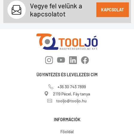
Vegye fel velünk a
KAPCSOLAT
kapcsolatot
ÜGYINTÉZÉS ÉS LEVELEZÉSI CÍM
+36 30 743 7899
2119 Pécel, Fáy tanya
tooljo@tooljo.hu
INFORMÁCIÓK
Főoldal