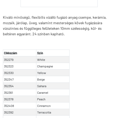
Kiváló minőségű, flexibilis vízálló fugázó anyag csempe, kerámia,
mozaik, járólap, üveg, valamint mesterséges kövek fugázására
vízszintes és függőleges felületeken 10mm szélességig, kül- és
beltéren egyaránt. 24 színben kapható.
Cikkszám
Szín
352279
White
352323
Champagne
352330
Yellow
352347
Beige
352354
Sahara
352361
Caramel
352378
Peach
352408
Cinnamon
352392
Terracotta