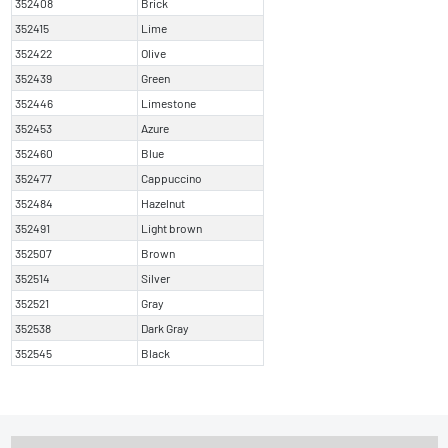
352408
Brick
352415
Lime
352422
Olive
352439
Green
352446
Limestone
352453
Azure
352460
Blue
352477
Cappuccino
352484
Hazelnut
352491
Light brown
352507
Brown
352514
Silver
352521
Gray
352538
Dark Gray
352545
Black