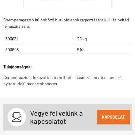
Csemperagasztó különböző burkolólapok ragasztására kül- és beltéri
felhasználásra.
303631
25 kg
303648
5 kg
Tulajdonságok:
Cement bázisú, fokozottan terhelhető, lecsúszásmentes, hosszú
nyitott idejű ragasztóhabarcs.
Vegye fel velünk a
KAPCSOLAT
kapcsolatot