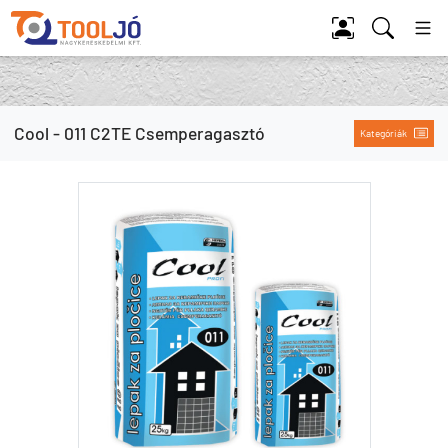
Tool Jó
Cool - 011 C2TE Csemperagasztó
Kategóriák