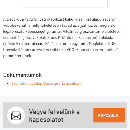
A Decorquartz Ai Silicati stabilizált kálium-szilikát alapú ásványi
védőbevonat, amelly tökéletesen tapad az aljzathoz és megfelelő
légáteresztő képességet garantál. Alkalmas gipszkartonfelületekre,
cement és gipsz vakolatokhoz. Kitünően alkalmas műemlékek,
épületek restaurálására kül és beltéren egyaránt. Megfelel az EGK
irányelv illékony szerves vegyületek (VOC) kibocsátásra vonatkozó
paramétereinek.
Dokumentumok
Technikai adatlap Decorquartz ai silicati
Vegye fel velünk a
KAPCSOLAT
kapcsolatot