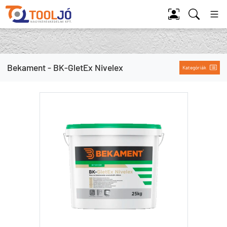
Tool Jó
Bekament - BK-GletEx Nivelex
Kategóriák