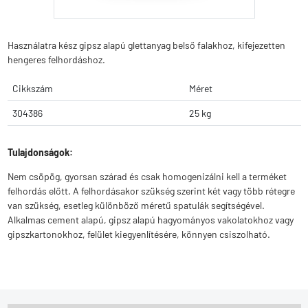
Használatra kész gipsz alapú glettanyag belső falakhoz, kifejezetten
hengeres felhordáshoz.
Cikkszám
Méret
304386
25 kg
Tulajdonságok:
Nem csöpög, gyorsan szárad és csak homogenizálni kell a terméket
felhordás előtt. A felhordásakor szükség szerint két vagy több rétegre
van szükség, esetleg különböző méretű spatulák segítségével.
Alkalmas cement alapú, gipsz alapú hagyományos vakolatokhoz vagy
gipszkartonokhoz, felület kiegyenlítésére, könnyen csiszolható.