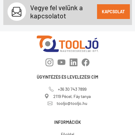
Vegye fel velünk a
KAPCSOLAT
kapcsolatot
ÜGYINTÉZÉS ÉS LEVELEZÉSI CÍM
+36 30 743 7899
2119 Pécel, Fáy tanya
tooljo@tooljo.hu
INFORMÁCIÓK
Főoldal