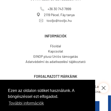
+36 30 743 7899
2119 Pécel, Fáy tanya
tooljo@tooljo.hu
INFORMÁCIÓK
Főoldal
Kapcsolat
GINOP plusz Uniós támogatás
Adatvédelmi és adatkezelési tájékoztató
FORGALMAZOTT MÁRKÁINK
Asgard.
CO.ME.
CosmosLac.
Ezen az oldalon sütiket használunk. A
Coverit.
Hemmax.
Pava Resine.
böngészéssel ezt elfogadod.
Tecnover.
Walled.
Venetian Tools.
Gamma Pennelli.
Italcover.
További információk
Taptech.
Bekament.