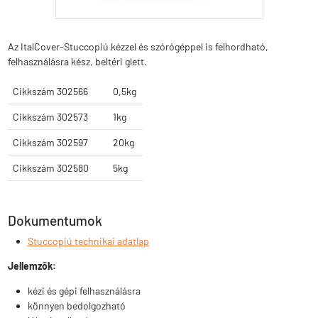
Az ItalCover-Stuccopiú kézzel és szórógéppel is felhordható,
felhasználásra kész, beltéri glett.
Cikkszám 302566
0,5kg
Cikkszám 302573
1kg
Cikkszám 302597
20kg
Cikkszám 302580
5kg
Dokumentumok
Stuccopiú technikai adatlap
Jellemzők:
kézi és gépi felhasználásra
könnyen bedolgozható