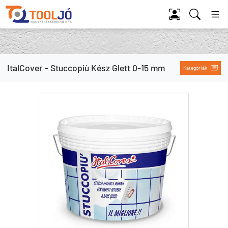
Tool Jó
ItalCover - Stuccopiù Kész Glett 0-15 mm
Kategóriák