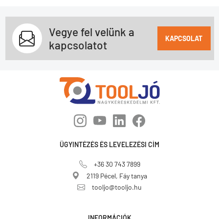
Vegye fel velünk a
KAPCSOLAT
kapcsolatot
ÜGYINTÉZÉS ÉS LEVELEZÉSI CÍM
+36 30 743 7899
2119 Pécel, Fáy tanya
tooljo@tooljo.hu
INFORMÁCIÓK