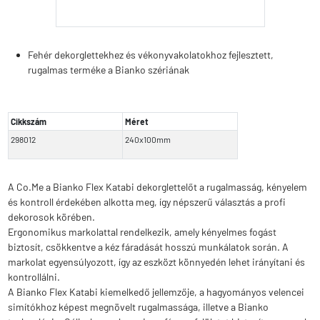
Fehér dekorglettekhez és vékonyvakolatokhoz fejlesztett,
rugalmas terméke a Bianko szériának
Cikkszám
Méret
298012
240x100mm
A Co.Me a Bianko Flex Katabi dekorglettelőt a rugalmasság, kényelem
és kontroll érdekében alkotta meg, így népszerű választás a profi
dekorosok körében.
Ergonomikus markolattal rendelkezik, amely kényelmes fogást
biztosít, csökkentve a kéz fáradását hosszú munkálatok során. A
markolat egyensúlyozott, így az eszközt könnyedén lehet irányítani és
kontrollálni.
A Bianko Flex Katabi kiemelkedő jellemzője, a hagyományos velencei
simítókhoz képest megnövelt rugalmassága, illetve a Bianko