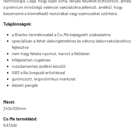
technológia. Célja, hogy olyan sima, fényes felületet biztosítson, amely
a prémium minőségű velencei vakolatokra jellemző, anélkül, hogy
beszínezné a kiemelkedő textúrákat vagy szemcséket szürkére.
Tulajdonságok:
a Bianko termékcsalád a Co.Me bejegyzett szabadalma
speciálisan a fehér dekorglettekhez és vékony dekorvakolatokhoz
fejlesztve
nem hagy fekete nyomot, karcot a felületen
kifejezetten rugalmas
rozsdamentes acélból készült
ABS villa üvegszál erősítéssel
gumírozott, ergonómikus markolat
élezett pengék
Méret
:
240x100mm
Co.Me termékkód:
KATABI