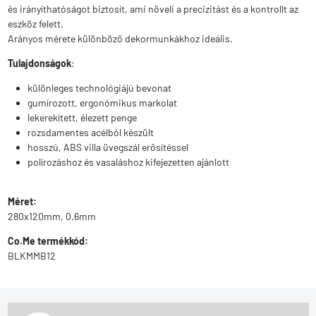
és irányíthatóságot biztosít, ami növeli a precizitást és a kontrollt az
eszköz felett.
Arányos mérete különböző dekormunkákhoz ideális.
Tulajdonságok
:
különleges technológiájú bevonat
gumírozott, ergonómikus markolat
lekerekített, élezett penge
rozsdamentes acélból készült
hosszú, ABS villa üvegszál erősítéssel
polírozáshoz és vasaláshoz kifejezetten ajánlott
Méret:
280x120mm, 0.6mm
Co.Me termékkód:
BLKMMB12