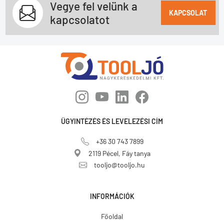
Vegye fel velünk a
KAPCSOLAT
kapcsolatot
ÜGYINTÉZÉS ÉS LEVELEZÉSI CÍM
+36 30 743 7899
2119 Pécel, Fáy tanya
tooljo@tooljo.hu
INFORMÁCIÓK
Főoldal