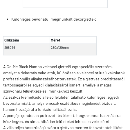
Különleges bevonatú, megmunkált dekorglettelő
Cikkszám
Méret
298036
280x120mm
A Co.Me Black Mamba velencei glettelő egy speciális szerszám,
amelyet a dekoratív vakolatok, különösen a velencei stílusú vakolatok
professzionális alkalmazásához terveztek. Ez a glettvas precizitásáról,
tartósságáról és egyedi kialakításáról ismert, amellyel a magas
színvonalú felületkezelési munkákhoz készült.
Az eszköz kiemelkedő a felső felületén található különleges, egyedi
bevonata miatt, amely nemcsak esztétikus megjelenést biztosít,
hanem hozzájárul a funkcionalitásához is.
A pengéje gondosan polírozott és élezett, hogy azonnal használatra
kész legyen, és sima, hibátlan felületeket lehessen vele elérni.
A villa teljes hosszúságú szára a glettvas mentén fokozott stabilitást