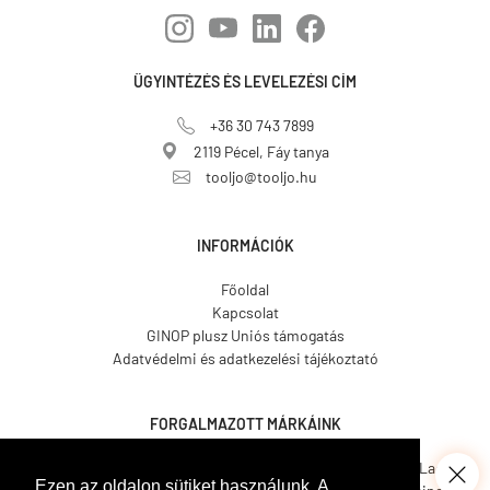
ÜGYINTÉZÉS ÉS LEVELEZÉSI CÍM
+36 30 743 7899
2119 Pécel, Fáy tanya
tooljo@tooljo.hu
INFORMÁCIÓK
Főoldal
Kapcsolat
GINOP plusz Uniós támogatás
Adatvédelmi és adatkezelési tájékoztató
FORGALMAZOTT MÁRKÁINK
Asgard.
CO.ME.
CosmosLac.
Ezen az oldalon sütiket használunk. A