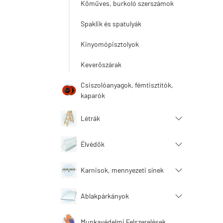
Kőműves, burkoló szerszámok
Spaklik és spatulyák
Kinyomópisztolyok
Keverőszárak
Csiszolóanyagok, fémtisztítók,
kaparók
Létrák
Élvédők
Karnisok, mennyezeti sínek
Ablakpárkányok
Munkavédelmi Felszerelések