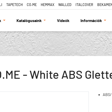
LI
TAPETECH
CO.ME
HEMMAX
WALLED
ITALCOVER
BEKAME
k
Katalógusaink
Videók
Információk
.ME - White ABS Glette
ABS/