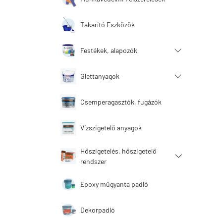
Takarító Eszközök
Festékek, alapozók
Glettanyagok
Csemperagasztók, fugázók
Vízszigetelő anyagok
Hőszigetelés, hőszigetelő
rendszer
Epoxy műgyanta padló
Dekorpadló