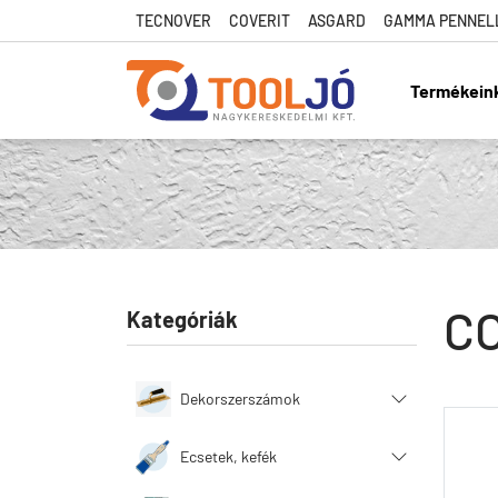
TECNOVER
COVERIT
ASGARD
GAMMA PENNEL
Termékein
Tool Jó
CO
Kategóriák
Dekorszerszámok
Ecsetek, kefék