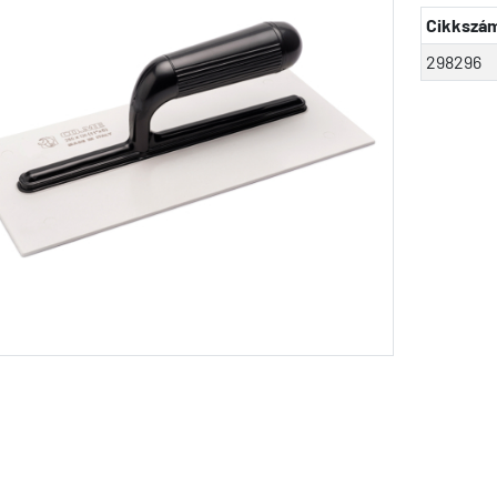
Cikkszá
298296