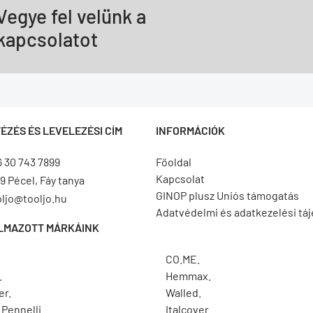
Vegye fel velünk a
kapcsolatot
ÉZÉS ÉS LEVELEZÉSI CÍM
INFORMÁCIÓK
6 30 743 7899
Főoldal
Kapcsolat
9 Pécel, Fáy tanya
GINOP plusz Uniós támogatás
oljo@tooljo.hu
Adatvédelmi és adatkezelési tá
LMAZOTT MÁRKÁINK
.
CO.ME.
.
Hemmax.
er.
Walled.
Pennelli.
Italcover.