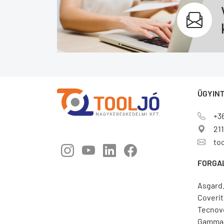
ÜGYINT
+3
211
to
FORGA
Asgard
Coverit
Tecnov
Gamma 