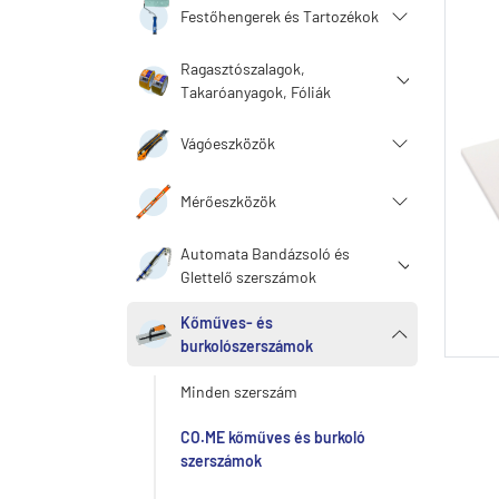
Festőhengerek és Tartozékok
Ragasztószalagok,
Takaróanyagok, Fóliák
Vágóeszközök
Mérőeszközök
Automata Bandázsoló és
Glettelő szerszámok
Kőműves- és
burkolószerszámok
Minden szerszám
CO.ME kőműves és burkoló
szerszámok