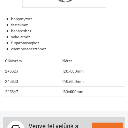
horganyzott
festékhez
habarcshoz
vakolathoz
fugázóanyaghoz
csemperagasztóhoz
Cikkszám
Méret
243623
120x600mm
243630
140x600mm
243647
160x600mm
Vegye fel velünk a