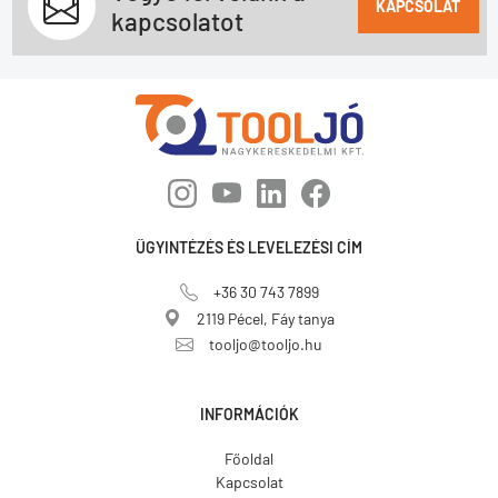
KAPCSOLAT
kapcsolatot
ÜGYINTÉZÉS ÉS LEVELEZÉSI CÍM
+36 30 743 7899
2119 Pécel, Fáy tanya
tooljo@tooljo.hu
INFORMÁCIÓK
Főoldal
Kapcsolat