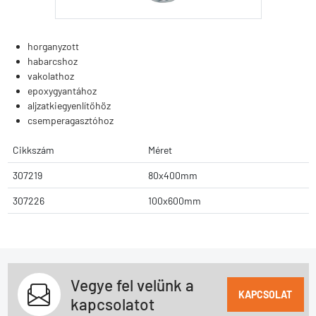
horganyzott
habarcshoz
vakolathoz
epoxygyantához
aljzatkiegyenlítőhöz
csemperagasztóhoz
Cikkszám
Méret
307219
80x400mm
307226
100x600mm
Vegye fel velünk a
KAPCSOLAT
kapcsolatot