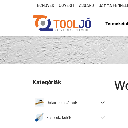
TECNOVER
COVERIT
ASGARD
GAMMA PENNEL
Termékein
Tool Jó
Wo
Kategóriák
Dekorszerszámok
Ecsetek, kefék