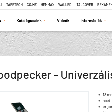
LI
TAPETECH
CO.ME
HEMMAX
WALLED
ITALCOVER
BEKAME
k
Katalógusaink
Videók
Információk
odpecker - Univerzáli
18 m
aceto
ergon