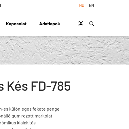
NT
HU
EN
Kapcsolat
Adatlapok
s Kés FD-785
m-es különleges fekete penge
nálló gumírozott markolat
ómikus kialakítás