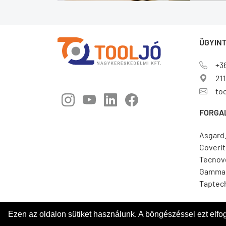
ÜGYINT
+3
211
to
FORGA
Asgard
Coverit
Tecnov
Gamma 
Taptec
Ezen az oldalon sütiket használunk. A böngészéssel ezt elf
© 2026. Minden jog fenntartva! |
Tool Jó Kft.