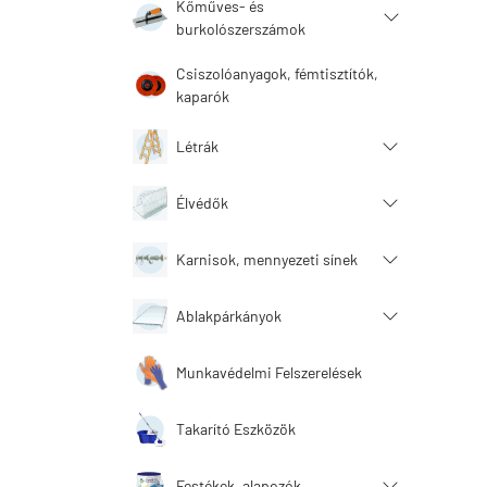
Kőműves- és
burkolószerszámok
Csiszolóanyagok, fémtisztítók,
kaparók
Létrák
Élvédők
Karnisok, mennyezeti sínek
Ablakpárkányok
Munkavédelmi Felszerelések
Takarító Eszközök
Festékek, alapozók