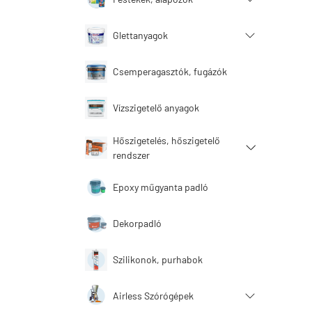
Glettanyagok
Csemperagasztók, fugázók
Vízszigetelő anyagok
Hőszigetelés, hőszigetelő
rendszer
Epoxy műgyanta padló
Dekorpadló
Szilikonok, purhabok
Airless Szórógépek