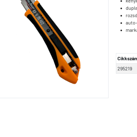
kény
dupla
rozs
auto-
mark
Cikkszá
295219