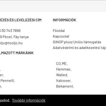
ÉZÉS ÉS LEVELEZÉSI CÍM
INFORMÁCIÓK
6 30 743 7899
Főoldal
Kapcsolat
9 Pécel, Fáy tanya
GINOP plusz Uniós támogatás
oljo@tooljo.hu
Adatvédelmi és adatkezelési tá
LMAZOTT MÁRKÁINK
.
CO.ME.
.
Hemmax.
er.
Walled.
Pennelli.
Italcover.
h.
Bekament.
ogadod.
További információk