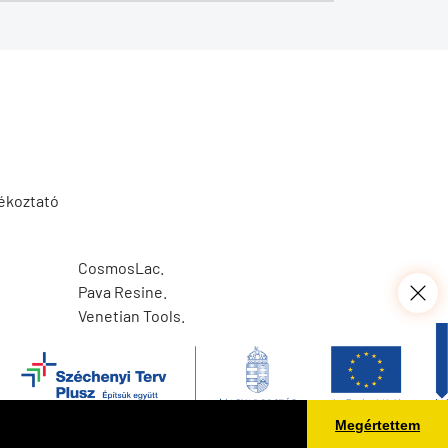
jékoztató
CosmosLac.
Pava Resine.
Venetian Tools.
Deutsche Web GmbH.
|
Seo Tools Kft.
Megértettem