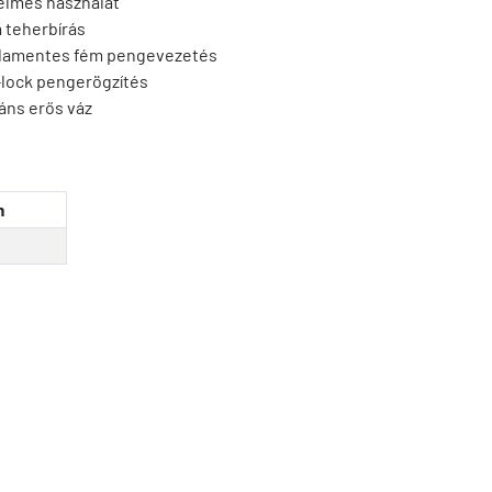
elmes használat
 teherbírás
damentes fém pengevezetés
lock pengerögzítés
áns erős váz
m