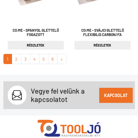
CO.ME - SPANYOL GLETTELŐ
CO.ME - SVÁJCI GLETTELŐ
FOGAZOTT
FLEXIBILIS CARBON/FA
RÉSZLETEK
RÉSZLETEK
1
2
3
4
5
6
»
Vegye fel velünk a
KAPCSOLAT
kapcsolatot