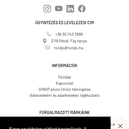
ÜGYINTÉZÉS ÉS LEVELEZÉSI CÍM
+36 30 743 7899
2119 Pécel, Fáy tanya
tooljo@tooljo.hu
INFORMÁCIÓK
Főoldal
Kapcsolat
GINOP plusz Uniós támogatás
Adatvédelmi és adatkezelési tájékoztató
FORGALMAZOTT MÁRKÁINK
Asgard.
CO.ME.
CosmosLac.