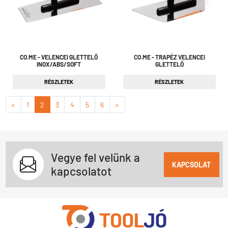
CO.ME - VELENCEI GLETTELŐ
CO.ME - TRAPÉZ VELENCEI
INOX/ABS/SOFT
GLETTELŐ
RÉSZLETEK
RÉSZLETEK
«
1
2
3
4
5
6
»
Vegye fel velünk a
KAPCSOLAT
kapcsolatot