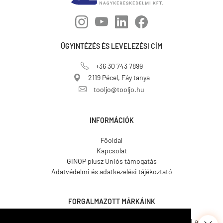
ÜGYINTÉZÉS ÉS LEVELEZÉSI CÍM
+36 30 743 7899
2119 Pécel, Fáy tanya
tooljo@tooljo.hu
INFORMÁCIÓK
Főoldal
Kapcsolat
GINOP plusz Uniós támogatás
Adatvédelmi és adatkezelési tájékoztató
FORGALMAZOTT MÁRKÁINK
Asgard.
CO.ME.
CosmosLac.